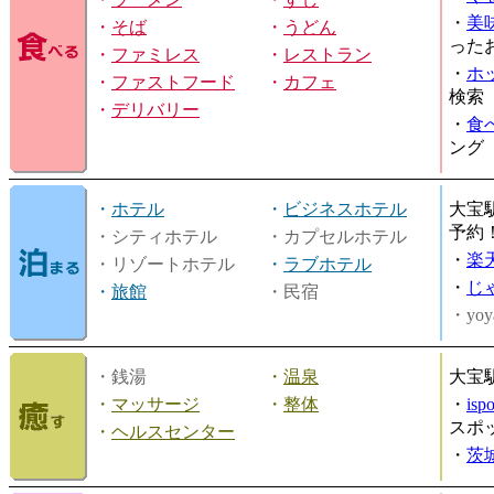
・
美
・
そば
・
うどん
った
・
ファミレス
・
レストラン
・
ホ
・
ファストフード
・
カフェ
検索
・
デリバリー
・
食
ング
・
ホテル
・
ビジネスホテル
大宝
予約
・シティホテル
・カプセルホテル
・
楽
・リゾートホテル
・
ラブホテル
・
じ
・
旅館
・民宿
・yoy
・銭湯
・
温泉
大宝
・
マッサージ
・
整体
・
is
スポ
・
ヘルスセンター
・
茨