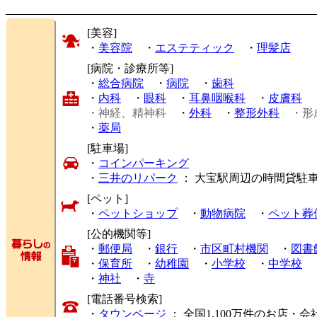
[美容]
・
美容院
・
エステティック
・
理髪店
[病院・診療所等]
・
総合病院
・
病院
・
歯科
・
内科
・
眼科
・
耳鼻咽喉科
・
皮膚科
・神経、精神科
・
外科
・
整形外科
・形
・
薬局
[駐車場]
・
コインパーキング
・
三井のリパーク
： 大宝駅周辺の時間貸駐
[ペット]
・
ペットショップ
・
動物病院
・
ペット葬
[公的機関等]
・
郵便局
・
銀行
・
市区町村機関
・
図書
・
保育所
・
幼稚園
・
小学校
・
中学校
・
神社
・
寺
[電話番号検索]
・
タウンページ
： 全国1,100万件のお店