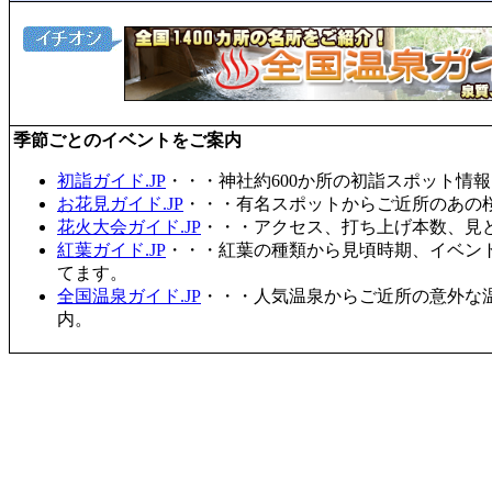
季節ごとのイベントをご案内
初詣ガイド.JP
・・・神社約600か所の初詣スポット情
お花見ガイド.JP
・・・有名スポットからご近所のあの桜
花火大会ガイド.JP
・・・アクセス、打ち上げ本数、見
紅葉ガイド.JP
・・・紅葉の種類から見頃時期、イベン
てます。
全国温泉ガイド.JP
・・・人気温泉からご近所の意外な
内。