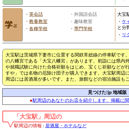
・
英会話
・外国語会話
大宝
・
教養教室
・趣味教室
・
ケ
と分
・
各種学校
・
専門学校
・
リ
大宝駅は茨城県下妻市に位置する関鉄常総線の停車駅です。
の八幡宮である「大宝八幡宮」があります。初詣には県内
や就職試験に向けた合格祈願をはじめ、宝くじ祈願などが
すや」では名物の厄除け団子が購入できます。大宝駅周辺
周辺には居酒屋が多いです。また、旅館などの宿泊施設も
見つけた!jp 地域版
●
駅周辺のあなたのお店を紹介します。掲載に
「大宝駅」周辺の
駅周辺の情報
:
居酒屋・ホテルなど