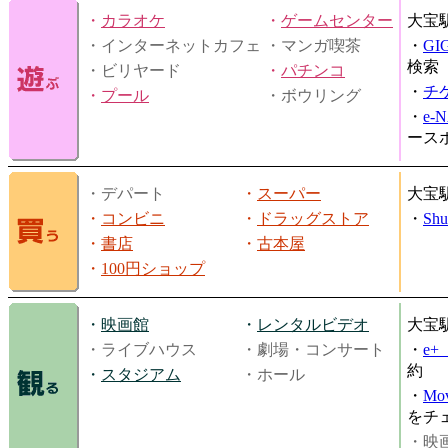
・
カラオケ
・
ゲームセンター
大宝
・インターネットカフェ
・マンガ喫茶
・
GI
検索
・ビリヤード
・
パチンコ
・
チ
・
プール
・ボウリング
・
e-
ース
・デパート
・
スーパー
大宝
・
コンビニ
・
ドラッグストア
・
Shu
・
書店
・
古本屋
・
100円ショップ
・
映画館
・
レンタルビデオ
大宝
・ライブハウス
・劇場・コンサート
・
e
約
・
スタジアム
・ホール
・
Mov
をチ
・映画