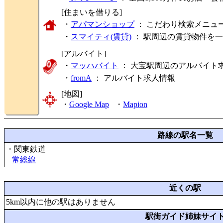
[住まいを借りる]
・
アパマンショップ
： こだわり検索メニュ
・
スマイティ(賃貸)
： 駅周辺の賃貸物件を
[アルバイト]
・
マッハバイト
： 大宝駅周辺のアルバイト
・
fromA
：
アルバイト求人情報
[地図]
・
Google Map
・
Mapion
路線の駅名一覧
・関東鉄道
常総線
近くの駅
5km以内に他の駅はありません
駅街ガイド姉妹サイ