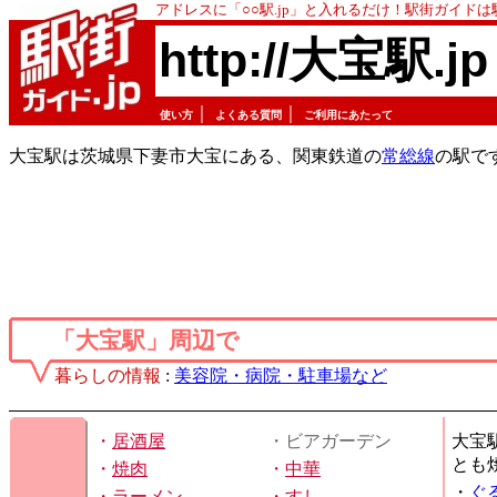
アドレスに「○○駅.jp」と入れるだけ！駅街ガイド
http://大宝駅.jp
｜
｜
使い方
よくある質問
ご利用にあたって
大宝駅は茨城県下妻市大宝にある、関東鉄道の
常総線
の駅で
「大宝駅」周辺で
暮らしの情報
:
美容院・病院・駐車場など
・
居酒屋
・ビアガーデン
大宝
とも
・
焼肉
・
中華
・
ぐ
・
ラーメン
・
すし